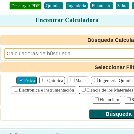
Descargar PDF
Química
Ingenieria
Financiero
Salud
Encontrar Calculadora
Búsqueda Calcul
Seleccionar Fil
Física
Química
Mates
Ingeniería Químic
Electrónica e instrumentación
Ciencia de los Materiales
Financiero
S