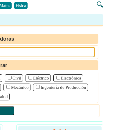
🔍
Mates
Física
adoras
trar
a
Civil
Eléctrico
Electrónica
Mecánico
Ingeniería de Producción
alud