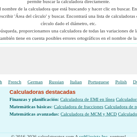
permite buscar la calculadora directamente.
l nombre de la calculadora que está buscando y hacer clic en buscar. En
scribir 'Área del círculo' y buscar. Encontrará una lista de calculadoras 
círculo dado el diámetro, etc.
 búsqueda, proporcionamos una calculadora de todas las variaciones de l
también tiene en cuenta posibles errores ortográficos en el nombre de la
h
French
German
Russian
Italian
Portuguese
Polish
D
Calculadoras destacadas
Finanzas y planificación:
Calculadora de EMI en línea
Calculador
Matemáticas básicas:
Calculadora de fracciones
Calculadora de 
Matemáticas avanzadas:
Calculadora de MCM y MCD
Calculado
© 2016-2026 calculatoratoz.com A
softUsvista Inc.
venture!