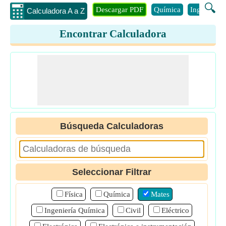
🔍
Descargar PDF
Química
Ingenieria
Calculadora A a Z
Encontrar Calculadora
Búsqueda Calculadoras
Seleccionar Filtrar
Física
Química
Mates
Ingeniería Química
Civil
Eléctrico