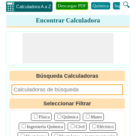
🔍
Descargar PDF
Química
Ingenieria
Calculadora A a Z
Encontrar Calculadora
Búsqueda Calculadoras
Seleccionar Filtrar
Física
Química
Mates
Ingeniería Química
Civil
Eléctrico