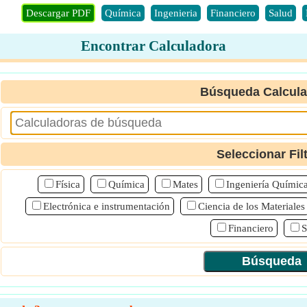
Descargar PDF
Química
Ingenieria
Financiero
Salud
Encontrar Calculadora
Búsqueda Calcul
Seleccionar Fil
Física
Química
Mates
Ingeniería Químic
Electrónica e instrumentación
Ciencia de los Materiales
Financiero
S