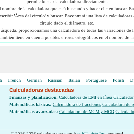
permite buscar la calculadora directamente.
l nombre de la calculadora que está buscando y hacer clic en buscar. En
scribir 'Área del círculo' y buscar. Encontrará una lista de calculadoras 
círculo dado el diámetro, etc.
 búsqueda, proporcionamos una calculadora de todas las variaciones de l
también tiene en cuenta posibles errores ortográficos en el nombre de la
h
French
German
Russian
Italian
Portuguese
Polish
D
Calculadoras destacadas
Finanzas y planificación:
Calculadora de EMI en línea
Calculador
Matemáticas básicas:
Calculadora de fracciones
Calculadora de 
Matemáticas avanzadas:
Calculadora de MCM y MCD
Calculado
© 2016-2026 calculatoratoz.com A
softUsvista Inc.
venture!