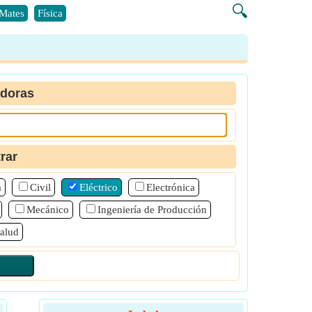
🔍
Mates
Física
adoras
trar
a
Civil
Eléctrico
Electrónica
Mecánico
Ingeniería de Producción
alud