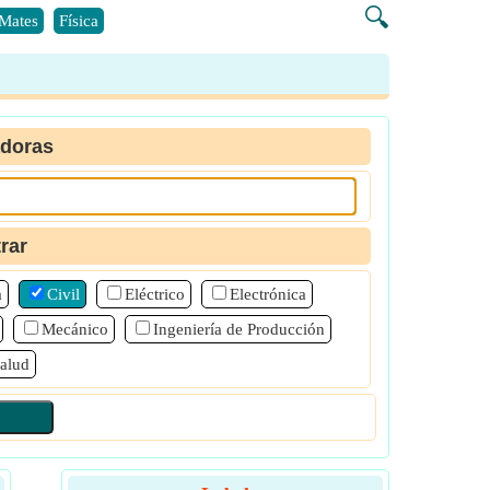
🔍
Mates
Física
adoras
trar
a
Civil
Eléctrico
Electrónica
Mecánico
Ingeniería de Producción
alud