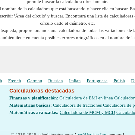
permite buscar la calculadora directamente.
l nombre de la calculadora que está buscando y hacer clic en buscar. En
scribir 'Área del círculo' y buscar. Encontrará una lista de calculadoras 
círculo dado el diámetro, etc.
 búsqueda, proporcionamos una calculadora de todas las variaciones de l
también tiene en cuenta posibles errores ortográficos en el nombre de la
h
French
German
Russian
Italian
Portuguese
Polish
D
Calculadoras destacadas
Finanzas y planificación:
Calculadora de EMI en línea
Calculador
Matemáticas básicas:
Calculadora de fracciones
Calculadora de 
Matemáticas avanzadas:
Calculadora de MCM y MCD
Calculado
© 2016-2026 calculatoratoz.com A
softUsvista Inc.
venture!