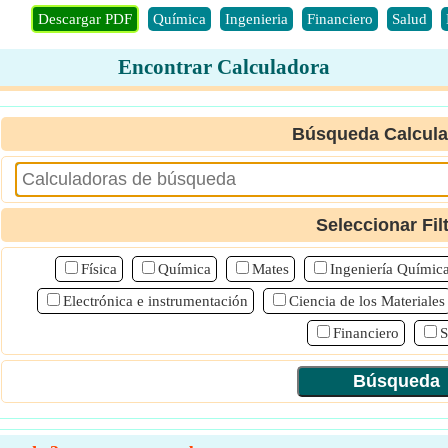
Descargar PDF
Química
Ingenieria
Financiero
Salud
Encontrar Calculadora
Búsqueda Calcul
Seleccionar Fil
Física
Química
Mates
Ingeniería Químic
Electrónica e instrumentación
Ciencia de los Materiales
Financiero
S