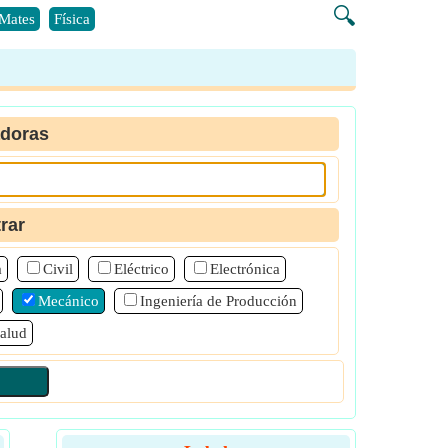
🔍
Mates
Física
adoras
trar
a
Civil
Eléctrico
Electrónica
Mecánico
Ingeniería de Producción
alud