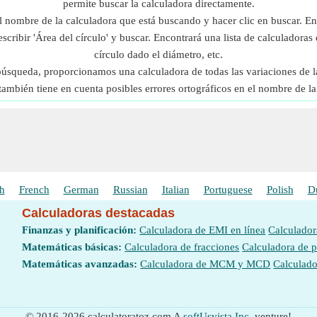
permite buscar la calculadora directamente.
l nombre de la calculadora que está buscando y hacer clic en buscar. En
scribir 'Área del círculo' y buscar. Encontrará una lista de calculadoras 
círculo dado el diámetro, etc.
 búsqueda, proporcionamos una calculadora de todas las variaciones de l
también tiene en cuenta posibles errores ortográficos en el nombre de la
h
French
German
Russian
Italian
Portuguese
Polish
D
Calculadoras destacadas
Finanzas y planificación:
Calculadora de EMI en línea
Calculador
Matemáticas básicas:
Calculadora de fracciones
Calculadora de 
Matemáticas avanzadas:
Calculadora de MCM y MCD
Calculado
© 2016-2026 calculatoratoz.com A
softUsvista Inc.
venture!