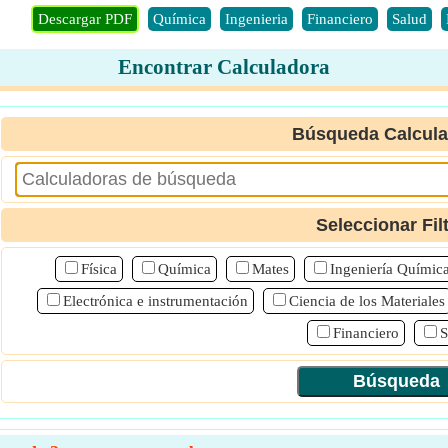
Descargar PDF
Química
Ingenieria
Financiero
Salud
Encontrar Calculadora
Búsqueda Calcul
Seleccionar Fil
Física
Química
Mates
Ingeniería Químic
Electrónica e instrumentación
Ciencia de los Materiales
Financiero
S