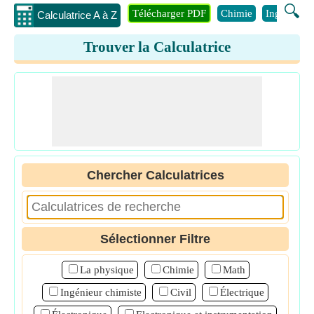
🔍
Télécharger PDF
Chimie
Ingénierie
Calculatrice A à Z
Trouver la Calculatrice
Chercher Calculatrices
Sélectionner Filtre
La physique
Chimie
Math
Ingénieur chimiste
Civil
Électrique