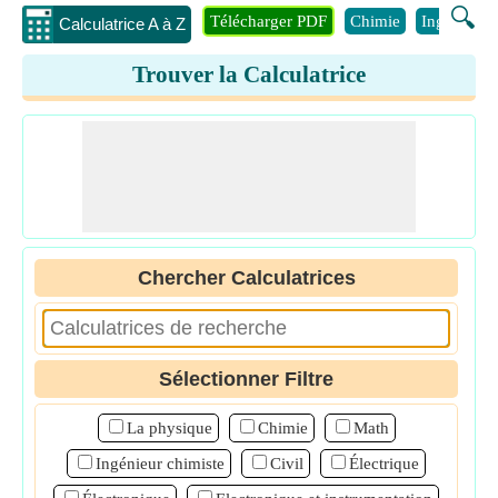
🔍
Télécharger PDF
Chimie
Ingénierie
Calculatrice A à Z
Trouver la Calculatrice
Chercher Calculatrices
Sélectionner Filtre
La physique
Chimie
Math
Ingénieur chimiste
Civil
Électrique