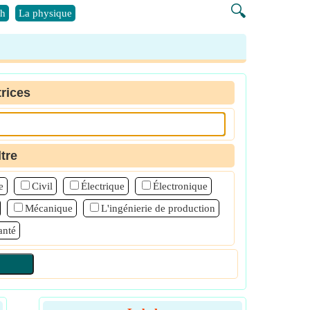
🔍
h
La physique
rices
ltre
e
Civil
Électrique
Électronique
Mécanique
L'ingénierie de production
anté