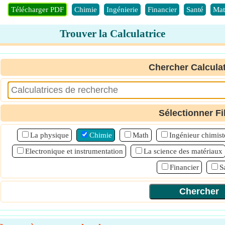
Télécharger PDF
Chimie
Ingénierie
Financier
Santé
Mat
Trouver la Calculatrice
Chercher Calculat
Sélectionner Fi
La physique
Chimie
Math
Ingénieur chimist
Electronique et instrumentation
La science des matériaux
Financier
S