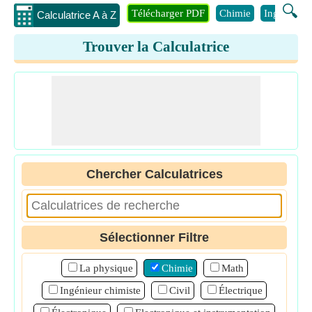
🔍
Télécharger PDF
Chimie
Ingénierie
Calculatrice A à Z
Trouver la Calculatrice
Chercher Calculatrices
Sélectionner Filtre
La physique
Chimie
Math
Ingénieur chimiste
Civil
Électrique