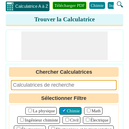
🔍
Télécharger PDF
Chimie
Ingénierie
Calculatrice A à Z
Trouver la Calculatrice
Chercher Calculatrices
Sélectionner Filtre
La physique
Chimie
Math
Ingénieur chimiste
Civil
Électrique