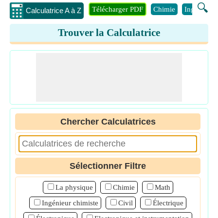
🔍
Télécharger PDF
Chimie
Ingénierie
Calculatrice A à Z
Trouver la Calculatrice
Chercher Calculatrices
Sélectionner Filtre
La physique
Chimie
Math
Ingénieur chimiste
Civil
Électrique