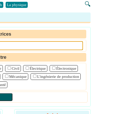
🔍
h
La physique
rices
ltre
e
Civil
Électrique
Électronique
Mécanique
L'ingénierie de production
anté