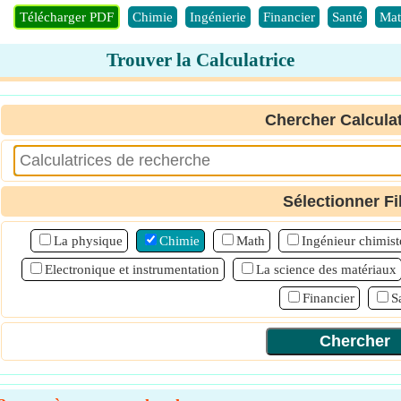
Télécharger PDF
Chimie
Ingénierie
Financier
Santé
Mat
Trouver la Calculatrice
Chercher Calculat
Sélectionner Fi
La physique
Chimie
Math
Ingénieur chimist
Electronique et instrumentation
La science des matériaux
Financier
S