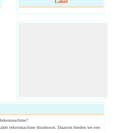
Label
k Rekenmachine?
epaalde rekenmachine thuishoort. Daarom bieden we een