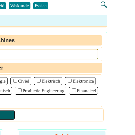
🔍
id
Wiskunde
Fysica
hines
er
gie
Civiel
Elektrisch
Elektronica
nisch
Productie Engineering
Financieel