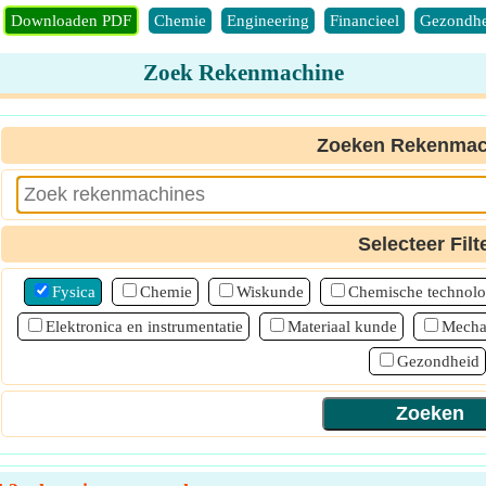
Downloaden PDF
Chemie
Engineering
Financieel
Gezondhe
Zoek Rekenmachine
Zoeken Rekenmac
Selecteer Filt
Fysica
Chemie
Wiskunde
Chemische technolo
Elektronica en instrumentatie
Materiaal kunde
Mecha
Gezondheid