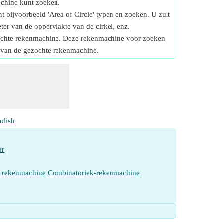
achine kunt zoeken.
t bijvoorbeeld 'Area of Circle' typen en zoeken. U zult
er van de oppervlakte van de cirkel, enz.
gezochte rekenmachine. Deze rekenmachine voor zoeken
g van de gezochte rekenmachine.
olish
or
e rekenmachine
Combinatoriek-rekenmachine