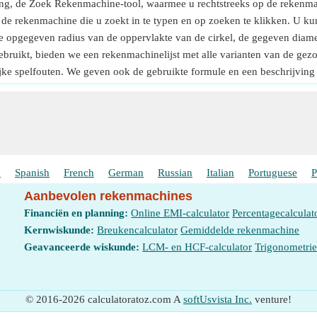
ing, de Zoek Rekenmachine-tool, waarmee u rechtstreeks op de rekenm
de rekenmachine die u zoekt in te typen en op zoeken te klikken. U kun
e opgegeven radius van de oppervlakte van de cirkel, de gegeven diamet
gebruikt, bieden we een rekenmachinelijst met alle varianten van de 
ke spelfouten. We geven ook de gebruikte formule en een beschrijvin
h
Spanish
French
German
Russian
Italian
Portuguese
P
Aanbevolen rekenmachines
Financiën en planning:
Online EMI-calculator
Percentagecalculat
Kernwiskunde:
Breukencalculator
Gemiddelde rekenmachine
Geavanceerde wiskunde:
LCM- en HCF-calculator
Trigonometri
© 2016-2026 calculatoratoz.com A
softUsvista Inc.
venture!