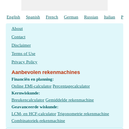
English
Spanish
French
German
Russian
Italian
Port
About
Contact
Disclaimer
Terms of Use
Privacy Policy
Aanbevolen rekenmachines
Financiën en planning:
Online EMI-calculator
Percentagecalculator
Kernwiskunde:
Breukencalculator
Gemiddelde rekenmachine
Geavanceerde wiskunde:
LCM- en HCF-calculator
Trigonometrie rekenmachine
Combinatoriek-rekenmachine