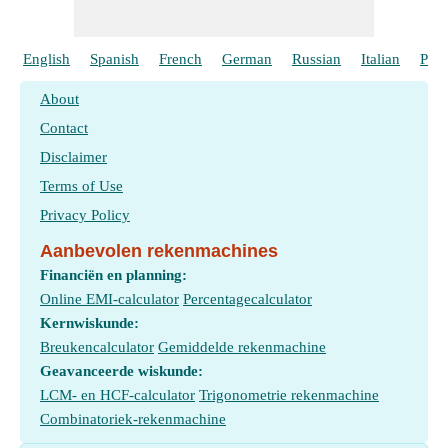
English
Spanish
French
German
Russian
Italian
Port
About
Contact
Disclaimer
Terms of Use
Privacy Policy
Aanbevolen rekenmachines
Financiën en planning:
Online EMI-calculator
Percentagecalculator
Kernwiskunde:
Breukencalculator
Gemiddelde rekenmachine
Geavanceerde wiskunde:
LCM- en HCF-calculator
Trigonometrie rekenmachine
Combinatoriek-rekenmachine