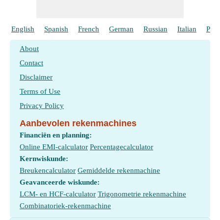
English
Spanish
French
German
Russian
Italian
Port
About
Contact
Disclaimer
Terms of Use
Privacy Policy
Aanbevolen rekenmachines
Financiën en planning:
Online EMI-calculator
Percentagecalculator
Kernwiskunde:
Breukencalculator
Gemiddelde rekenmachine
Geavanceerde wiskunde:
LCM- en HCF-calculator
Trigonometrie rekenmachine
Combinatoriek-rekenmachine