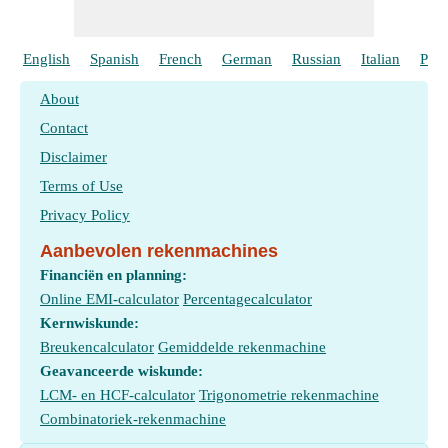
English
Spanish
French
German
Russian
Italian
Port
About
Contact
Disclaimer
Terms of Use
Privacy Policy
Aanbevolen rekenmachines
Financiën en planning:
Online EMI-calculator
Percentagecalculator
Kernwiskunde:
Breukencalculator
Gemiddelde rekenmachine
Geavanceerde wiskunde:
LCM- en HCF-calculator
Trigonometrie rekenmachine
Combinatoriek-rekenmachine