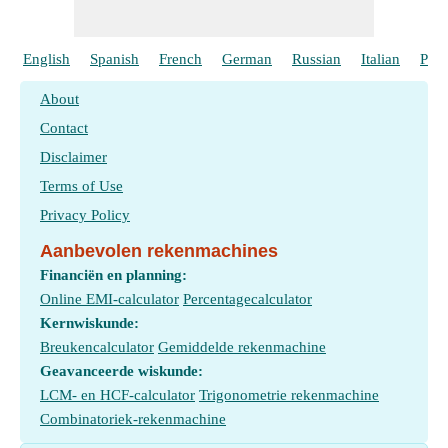
English
Spanish
French
German
Russian
Italian
Port
About
Contact
Disclaimer
Terms of Use
Privacy Policy
Aanbevolen rekenmachines
Financiën en planning:
Online EMI-calculator
Percentagecalculator
Kernwiskunde:
Breukencalculator
Gemiddelde rekenmachine
Geavanceerde wiskunde:
LCM- en HCF-calculator
Trigonometrie rekenmachine
Combinatoriek-rekenmachine