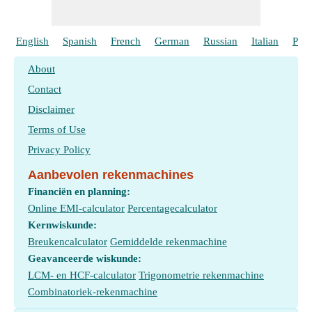
English
Spanish
French
German
Russian
Italian
Port
About
Contact
Disclaimer
Terms of Use
Privacy Policy
Aanbevolen rekenmachines
Financiën en planning:
Online EMI-calculator
Percentagecalculator
Kernwiskunde:
Breukencalculator
Gemiddelde rekenmachine
Geavanceerde wiskunde:
LCM- en HCF-calculator
Trigonometrie rekenmachine
Combinatoriek-rekenmachine