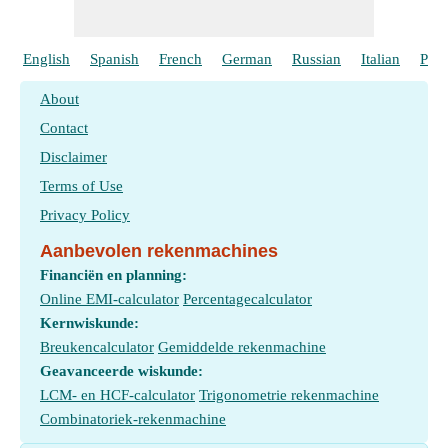
English
Spanish
French
German
Russian
Italian
Port
About
Contact
Disclaimer
Terms of Use
Privacy Policy
Aanbevolen rekenmachines
Financiën en planning:
Online EMI-calculator
Percentagecalculator
Kernwiskunde:
Breukencalculator
Gemiddelde rekenmachine
Geavanceerde wiskunde:
LCM- en HCF-calculator
Trigonometrie rekenmachine
Combinatoriek-rekenmachine