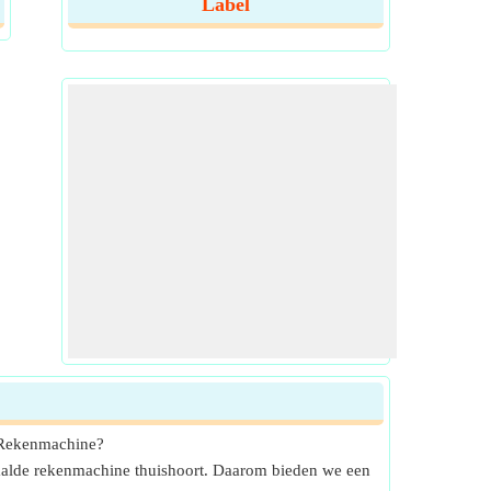
Label
k Rekenmachine?
epaalde rekenmachine thuishoort. Daarom bieden we een