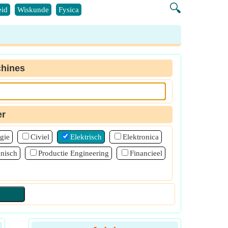
🔍
id
Wiskunde
Fysica
hines
er
gie
Civiel
Elektrisch
Elektronica
nisch
Productie Engineering
Financieel