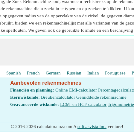
ing, de Zoek Rekenmachine-tool, waarmee u rechtstreeks op de rekenm
de rekenmachine die u zoekt in te typen en op zoeken te klikken. U kun
e opgegeven radius van de oppervlakte van de cirkel, de gegeven diamet
gebruikt, bieden we een rekenmachinelijst met alle varianten van de 
ke spelfouten. We geven ook de gebruikte formule en een beschrijvin
h
Spanish
French
German
Russian
Italian
Portuguese
P
Aanbevolen rekenmachines
Financiën en planning:
Online EMI-calculator
Percentagecalculat
Kernwiskunde:
Breukencalculator
Gemiddelde rekenmachine
Geavanceerde wiskunde:
LCM- en HCF-calculator
Trigonometri
© 2016-2026 calculatoratoz.com A
softUsvista Inc.
venture!