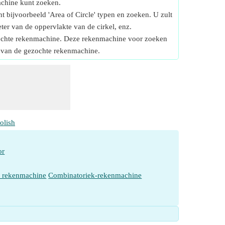
achine kunt zoeken.
t bijvoorbeeld 'Area of Circle' typen en zoeken. U zult
er van de oppervlakte van de cirkel, enz.
gezochte rekenmachine. Deze rekenmachine voor zoeken
g van de gezochte rekenmachine.
olish
or
e rekenmachine
Combinatoriek-rekenmachine