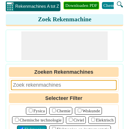
🔍
Downloaden PDF
Chemie
Eng
Rekenmachines A tot Z
Zoek Rekenmachine
Zoeken Rekenmachines
Selecteer Filter
Fysica
Chemie
Wiskunde
Chemische technologie
Civiel
Elektrisch