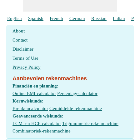
English
Spanish
French
German
Russian
Italian
Port
About
Contact
Disclaimer
Terms of Use
Privacy Policy
Aanbevolen rekenmachines
Financiën en planning:
Online EMI-calculator
Percentagecalculator
Kernwiskunde:
Breukencalculator
Gemiddelde rekenmachine
Geavanceerde wiskunde:
LCM- en HCF-calculator
Trigonometrie rekenmachine
Combinatoriek-rekenmachine