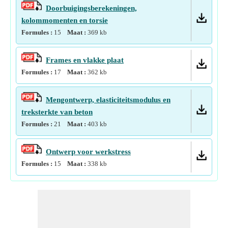
Doorbuigingsberekeningen,
kolommomenten en torsie
Formules :
15
Maat :
369
kb
Frames en vlakke plaat
Formules :
17
Maat :
362
kb
Mengontwerp, elasticiteitsmodulus en
treksterkte van beton
Formules :
21
Maat :
403
kb
Ontwerp voor werkstress
Formules :
15
Maat :
338
kb