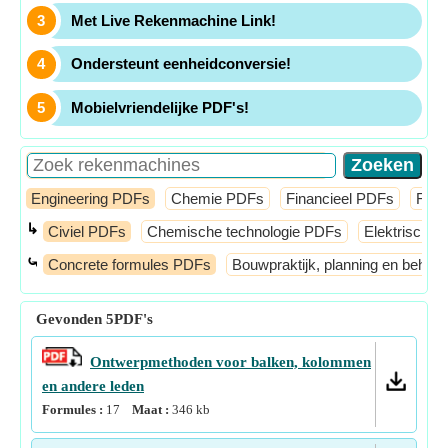
Met Live Rekenmachine Link!
Ondersteunt eenheidconversie!
Mobielvriendelijke PDF's!
Engineering PDFs
Chemie PDFs
Financieel PDFs
Fysi
↳
Civiel PDFs
Chemische technologie PDFs
Elektrisch 
⤿
Concrete formules PDFs
Bouwpraktijk, planning en behee
Gevonden
5
PDF's
Ontwerpmethoden voor balken, kolommen
en andere leden
Formules :
17
Maat :
346
kb