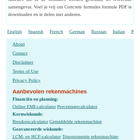
samengevat. Voel je vrij om Concrete formules formule PDF te
downloaden en te delen met anderen.
English
Spanish
French
German
Russian
Italian
Port
About
Contact
Disclaimer
Terms of Use
Privacy Policy
Aanbevolen rekenmachines
Financiën en planning:
Online EMI-calculator
Percentagecalculator
Kernwiskunde:
Breukencalculator
Gemiddelde rekenmachine
Geavanceerde wiskunde:
LCM- en HCF-calculator
Trigonometrie rekenmachine