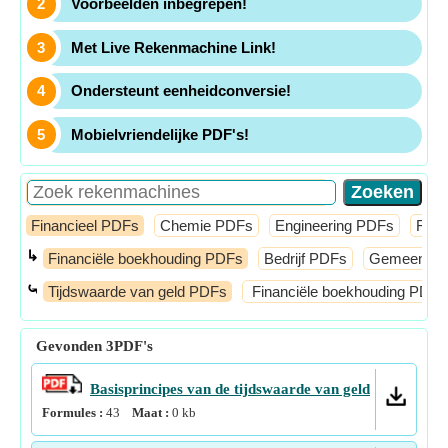
Voorbeelden inbegrepen!
Met Live Rekenmachine Link!
Ondersteunt eenheidconversie!
Mobielvriendelijke PDF's!
Financieel PDFs
Chemie PDFs
Engineering PDFs
Fysi
↳
Financiële boekhouding PDFs
Bedrijf PDFs
Gemeenschap
⤿
Tijdswaarde van geld PDFs
Financiële boekhouding PDFs
Gevonden
3
PDF's
Basisprincipes van de tijdswaarde van geld
Formules :
43
Maat :
0
kb