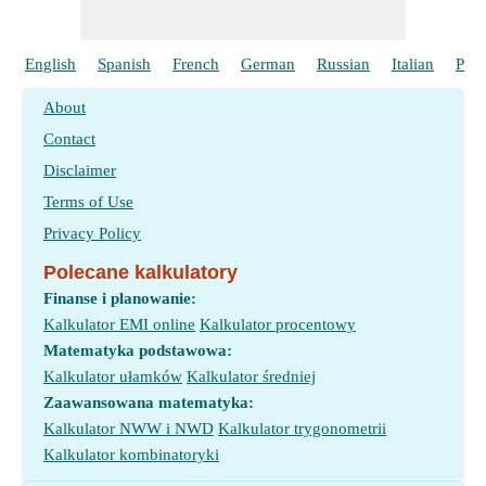
English
Spanish
French
German
Russian
Italian
Port
About
Contact
Disclaimer
Terms of Use
Privacy Policy
Polecane kalkulatory
Finanse i planowanie:
Kalkulator EMI online
Kalkulator procentowy
Matematyka podstawowa:
Kalkulator ułamków
Kalkulator średniej
Zaawansowana matematyka:
Kalkulator NWW i NWD
Kalkulator trygonometrii
Kalkulator kombinatoryki