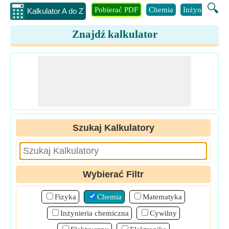
🔍
Pobierać PDF
Chemia
Inżynieria
B
Kalkulator A do Z
Znajdź kalkulator
Szukaj Kalkulatory
Wybierać Filtr
Fizyka
Chemia
Matematyka
Inżynieria chemiczna
Cywilny