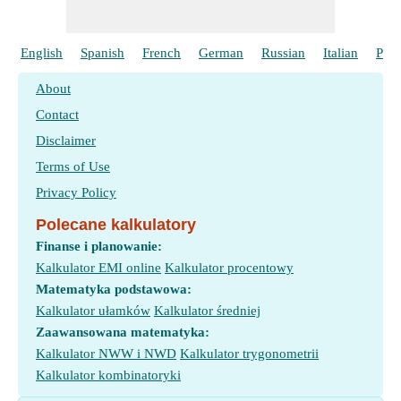
English
Spanish
French
German
Russian
Italian
Port
About
Contact
Disclaimer
Terms of Use
Privacy Policy
Polecane kalkulatory
Finanse i planowanie:
Kalkulator EMI online
Kalkulator procentowy
Matematyka podstawowa:
Kalkulator ułamków
Kalkulator średniej
Zaawansowana matematyka:
Kalkulator NWW i NWD
Kalkulator trygonometrii
Kalkulator kombinatoryki