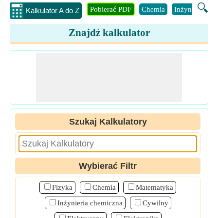
🔍
Pobierać PDF
Chemia
Inżynieria
B
Kalkulator A do Z
Znajdź kalkulator
Szukaj Kalkulatory
Wybierać Filtr
Fizyka
Chemia
Matematyka
Inżynieria chemiczna
Cywilny