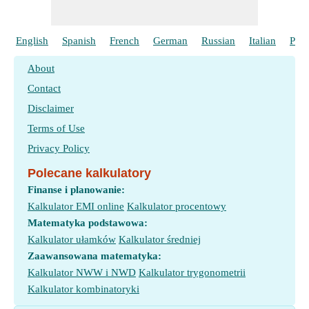
English
Spanish
French
German
Russian
Italian
Port
About
Contact
Disclaimer
Terms of Use
Privacy Policy
Polecane kalkulatory
Finanse i planowanie:
Kalkulator EMI online
Kalkulator procentowy
Matematyka podstawowa:
Kalkulator ułamków
Kalkulator średniej
Zaawansowana matematyka:
Kalkulator NWW i NWD
Kalkulator trygonometrii
Kalkulator kombinatoryki