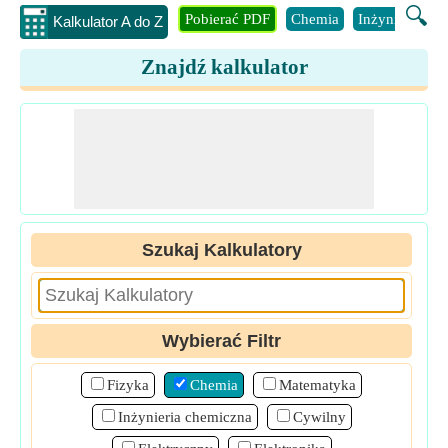
🔍
Pobierać PDF
Chemia
Inżynieria
B
Kalkulator A do Z
Znajdź kalkulator
Szukaj Kalkulatory
Wybierać Filtr
Fizyka
Chemia
Matematyka
Inżynieria chemiczna
Cywilny