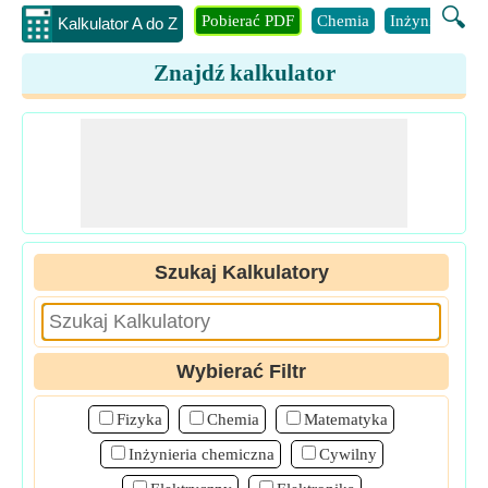
🔍
Pobierać PDF
Chemia
Inżynieria
B
Kalkulator A do Z
Znajdź kalkulator
Szukaj Kalkulatory
Wybierać Filtr
Fizyka
Chemia
Matematyka
Inżynieria chemiczna
Cywilny