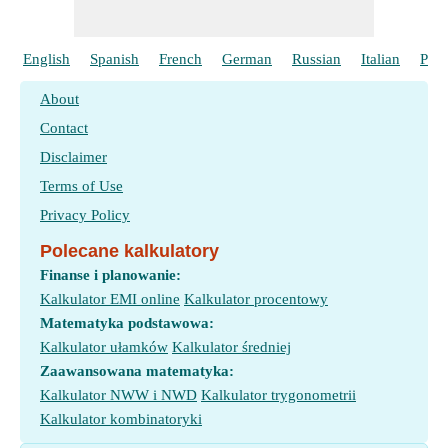
English
Spanish
French
German
Russian
Italian
Port
About
Contact
Disclaimer
Terms of Use
Privacy Policy
Polecane kalkulatory
Finanse i planowanie:
Kalkulator EMI online
Kalkulator procentowy
Matematyka podstawowa:
Kalkulator ułamków
Kalkulator średniej
Zaawansowana matematyka:
Kalkulator NWW i NWD
Kalkulator trygonometrii
Kalkulator kombinatoryki