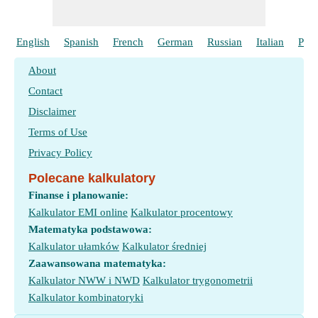
English
Spanish
French
German
Russian
Italian
Port
About
Contact
Disclaimer
Terms of Use
Privacy Policy
Polecane kalkulatory
Finanse i planowanie:
Kalkulator EMI online
Kalkulator procentowy
Matematyka podstawowa:
Kalkulator ułamków
Kalkulator średniej
Zaawansowana matematyka:
Kalkulator NWW i NWD
Kalkulator trygonometrii
Kalkulator kombinatoryki