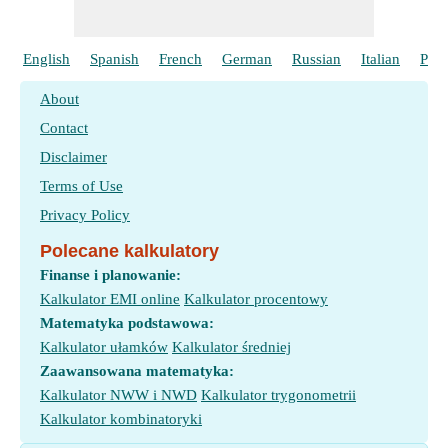
English
Spanish
French
German
Russian
Italian
Port
About
Contact
Disclaimer
Terms of Use
Privacy Policy
Polecane kalkulatory
Finanse i planowanie:
Kalkulator EMI online
Kalkulator procentowy
Matematyka podstawowa:
Kalkulator ułamków
Kalkulator średniej
Zaawansowana matematyka:
Kalkulator NWW i NWD
Kalkulator trygonometrii
Kalkulator kombinatoryki