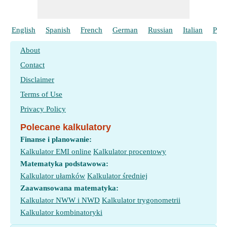
English
Spanish
French
German
Russian
Italian
Port
About
Contact
Disclaimer
Terms of Use
Privacy Policy
Polecane kalkulatory
Finanse i planowanie:
Kalkulator EMI online
Kalkulator procentowy
Matematyka podstawowa:
Kalkulator ułamków
Kalkulator średniej
Zaawansowana matematyka:
Kalkulator NWW i NWD
Kalkulator trygonometrii
Kalkulator kombinatoryki