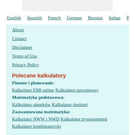
English
Spanish
French
German
Russian
Italian
Port
About
Contact
Disclaimer
Terms of Use
Privacy Policy
Polecane kalkulatory
Finanse i planowanie:
Kalkulator EMI online
Kalkulator procentowy
Matematyka podstawowa:
Kalkulator ułamków
Kalkulator średniej
Zaawansowana matematyka:
Kalkulator NWW i NWD
Kalkulator trygonometrii
Kalkulator kombinatoryki