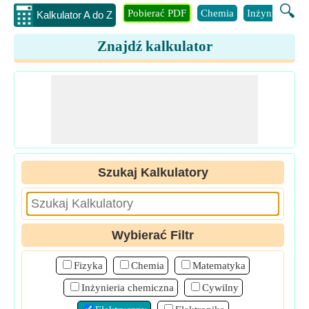
🔍
Pobierać PDF
Chemia
Inżynieria
B
Kalkulator A do Z
Znajdź kalkulator
Szukaj Kalkulatory
Wybierać Filtr
Fizyka
Chemia
Matematyka
Inżynieria chemiczna
Cywilny