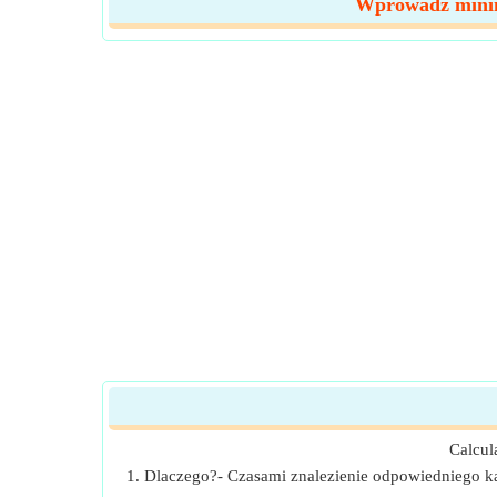
Wprowadź minim
Calcul
1. Dlaczego?- Czasami znalezienie odpowiedniego ka