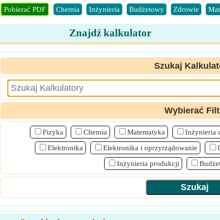
Pobierać PDF
Chemia
Inżynieria
Budżetowy
Zdrowie
Mat
Znajdź kalkulator
Szukaj Kalkulat
Wybierać Filt
Fizyka
Chemia
Matematyka
Inżynieria
Elektronika
Elektronika i oprzyrządowanie
Inżynieria produkcji
Budże