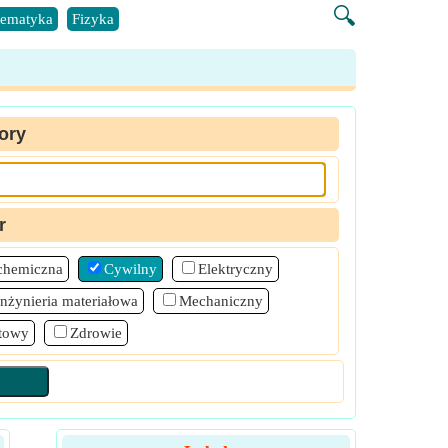
🔍
ematyka
Fizyka
ory
r
 chemiczna
Cywilny
Elektryczny
Inżynieria materiałowa
Mechaniczny
towy
Zdrowie