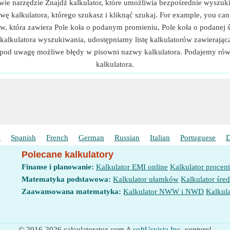
wie narzędzie Znajdź kalkulator, które umożliwia bezpośrednie wyszuki
ę kalkulatora, którego szukasz i kliknąć szukaj. For example, you can e
w, która zawiera Pole koła o podanym promieniu, Pole koła o podanej ś
 kalkulatora wyszukiwania, udostępniamy listę kalkulatorów zawieraj
ż pod uwagę możliwe błędy w pisowni nazwy kalkulatora. Podajemy ró
kalkulatora.
h
Spanish
French
German
Russian
Italian
Portuguese
D
Polecane kalkulatory
Finanse i planowanie:
Kalkulator EMI online
Kalkulator procen
Matematyka podstawowa:
Kalkulator ułamków
Kalkulator śred
Zaawansowana matematyka:
Kalkulator NWW i NWD
Kalkula
© 2016-2026 calculatoratoz.com A
softUsvista Inc.
venture!