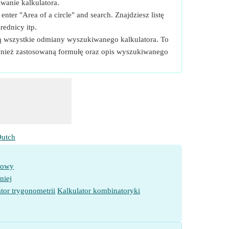
wanie kalkulatora.
nter "Area of a circle" and search. Znajdziesz listę
rednicy itp.
ącą wszystkie odmiany wyszukiwanego kalkulatora. To
wnież zastosowaną formułę oraz opis wyszukiwanego
utch
towy
niej
tor trygonometrii
Kalkulator kombinatoryki