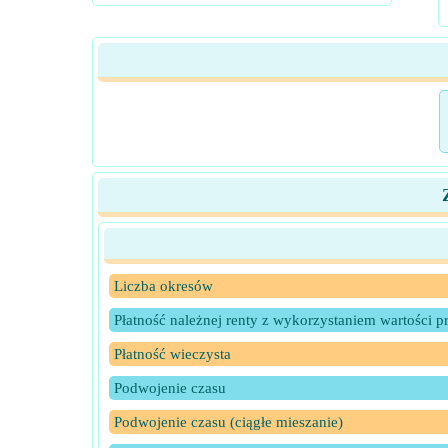
Liczba okresów
Płatność należnej renty z wykorzystaniem wartości pr
Płatność wieczysta
Podwojenie czasu
Podwojenie czasu (ciągłe mieszanie)