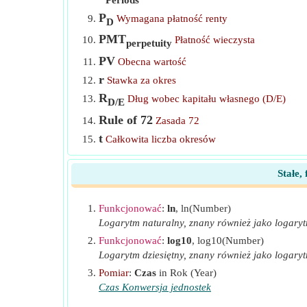
P
Wymagana płatność renty
D
PMT
Płatność wieczysta
perpetuity
PV
Obecna wartość
r
Stawka za okres
R
Dług wobec kapitału własnego (D/E)
D/E
Rule of 72
Zasada 72
t
Całkowita liczba okresów
T
Wysokość podatku
%
Stałe,
Y
Wydajność wieczysta
β
Lewarowana wersja beta
L
Funkcjonować
:
ln
, ln(Number)
β
Niewykorzystana beta
UL
Logarytm naturalny, znany również jako logarytm
Funkcjonować
:
log10
, log10(Number)
Logarytm dziesiętny, znany również jako logaryt
Pomiar
:
Czas
in Rok (Year)
Czas Konwersja jednostek