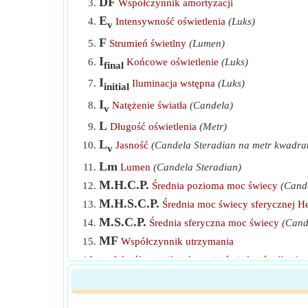
DF
Współczynnik amortyzacji
E
Intensywność oświetlenia
(Luks)
v
F
Strumień świetlny
(Lumen)
I
Końcowe oświetlenie
(Luks)
final
I
Iluminacja wstępna
(Luks)
initial
I
Natężenie światła
(Candela)
v
L
Długość oświetlenia
(Metr)
L
Jasność
(Candela Steradian na metr kwadra
v
Lm
Lumen
(Candela Steradian)
M.H.C.P.
Średnia pozioma moc świecy
(Cand
M.H.S.C.P.
Średnia moc świecy sferycznej H
M.S.C.P.
Średnia sferyczna moc świecy
(Cand
MF
Współczynnik utrzymania
n
Współczynnik załamania światła ośrodka 1
1
n
Współczynnik załamania światła ośrodka 2
2
N
Liczba lamp
Lamp