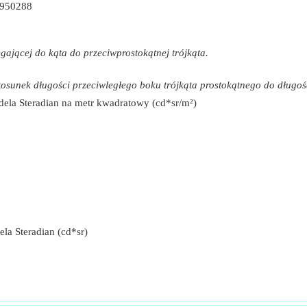
7950288
gającej do kąta do przeciwprostokątnej trójkąta.
tosunek długości przeciwległego boku trójkąta prostokątnego do długoś
dela Steradian na metr kwadratowy (cd*sr/m²)
la Steradian (cd*sr)