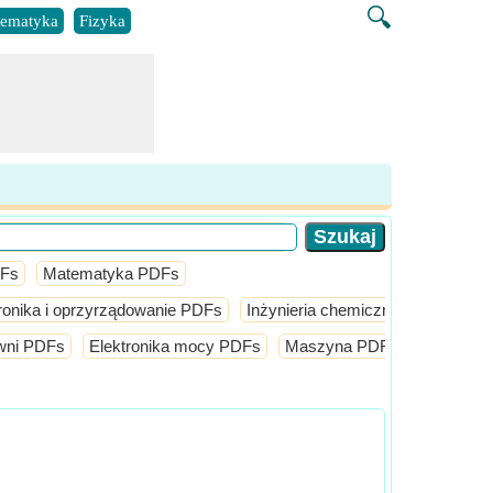
🔍
ematyka
Fizyka
DFs
Matematyka PDFs
ronika i oprzyrządowanie PDFs
Inżynieria chemiczna PDFs
Inż
owni PDFs
Elektronika mocy PDFs
Maszyna PDFs
Obwód el