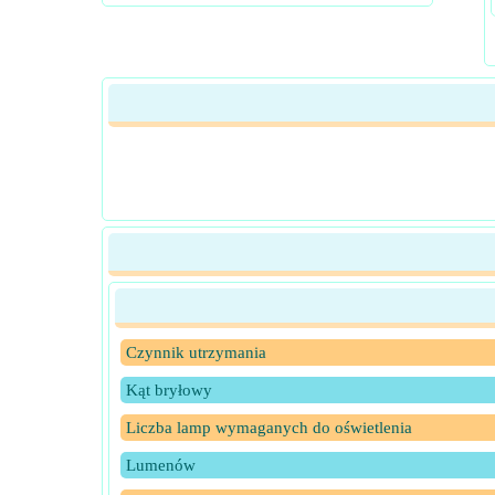
Czynnik utrzymania
Kąt bryłowy
Liczba lamp wymaganych do oświetlenia
Lumenów