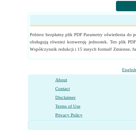
Kąt Konwersja jednostek
Pomiar
:
Skuteczność świetlna
in Lumen na wat 
Skuteczność świetlna Konwersja jednostek
Pomiar
:
Moc
in Wat (W)
Moc Konwersja jednostek
Pobierz bezpłatny plik PDF Parametry oświetlenia do p
obsługują również konwersję jednostek. Ten plik PDF
Współczynnik redukcji i 15 innych formuł! Zmienne, fun
Englis
About
Contact
Disclaimer
Terms of Use
Privacy Policy