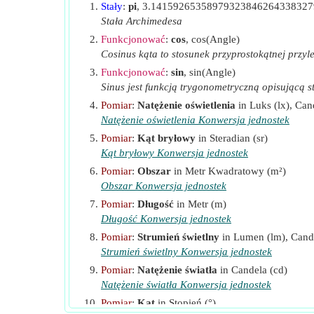
Stały
:
pi
, 3.1415926535897932384626433832
P
Moc wejściowa
(Wat)
in
Stała Archimedesa
r
Funkcjonować
:
cos
, cos(Angle)
Promień oświetlenia
(Metr)
Cosinus kąta to stosunek przyprostokątnej przyle
RF
Współczynnik redukcji
Funkcjonować
:
sin
, sin(Angle)
S
Suma mocy świecy
(Candela)
Sinus jest funkcją trygonometryczną opisującą s
UF
Współczynnik wykorzystania
Pomiar
:
Natężenie oświetlenia
in Luks (lx), Can
η
Wydajność lampy
(Lumen na wat)
Natężenie oświetlenia Konwersja jednostek
θ
Kąt oświetlenia
(Stopień)
Pomiar
:
Kąt bryłowy
in Steradian (sr)
θ
Kąt bryłowy Konwersja jednostek
Kąt padania
(Stopień)
i
Pomiar
:
Obszar
in Metr Kwadratowy (m²)
θ
Kąt załamania
(Stopień)
r
Obszar Konwersja jednostek
ω
Kąt bryłowy
(Steradian)
Pomiar
:
Długość
in Metr (m)
Długość Konwersja jednostek
Pomiar
:
Strumień świetlny
in Lumen (lm), Cande
Strumień świetlny Konwersja jednostek
Pomiar
:
Natężenie światła
in Candela (cd)
Natężenie światła Konwersja jednostek
Pomiar
:
Kąt
in Stopień (°)