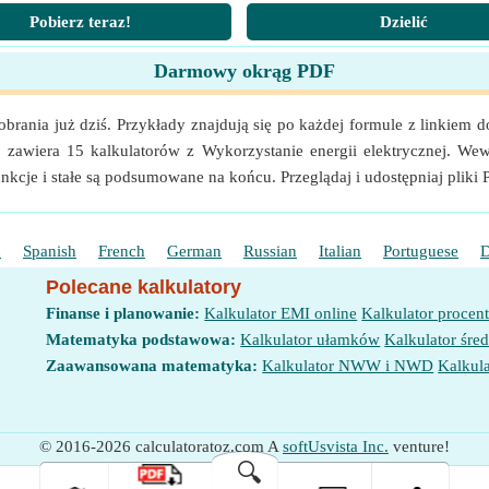
Pobierz teraz!
Dzielić
(lm/W)
Darmowy okrąg PDF
obrania już dziś. Przykłady znajdują się po każdej formule z linkiem d
 zawiera 15 kalkulatorów z Wykorzystanie energii elektrycznej. Wewn
kcje i stałe są podsumowane na końcu. Przeglądaj i udostępniaj pliki 
h
Spanish
French
German
Russian
Italian
Portuguese
D
Polecane kalkulatory
Finanse i planowanie:
Kalkulator EMI online
Kalkulator procen
Matematyka podstawowa:
Kalkulator ułamków
Kalkulator śred
Zaawansowana matematyka:
Kalkulator NWW i NWD
Kalkula
© 2016-2026 calculatoratoz.com A
softUsvista Inc.
venture!
🔍