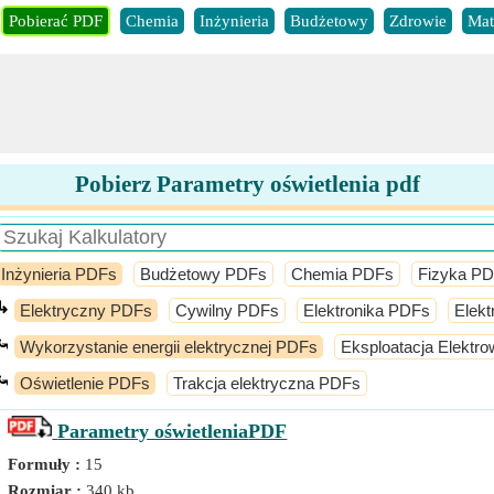
Pobierać PDF
Chemia
Inżynieria
Budżetowy
Zdrowie
Mat
Pobierz Parametry oświetlenia pdf
Inżynieria PDFs
Budżetowy PDFs
Chemia PDFs
Fizyka P
↳
Elektryczny PDFs
Cywilny PDFs
Elektronika PDFs
Elekt
⤿
Wykorzystanie energii elektrycznej PDFs
Eksploatacja Elektr
⤿
Oświetlenie PDFs
Trakcja elektryczna PDFs
Parametry oświetlenia
PDF
Formuły :
15
Rozmiar :
340 kb