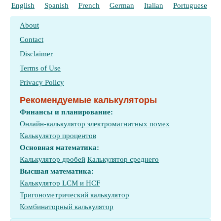
English
Spanish
French
German
Italian
Portuguese
P
About
Contact
Disclaimer
Terms of Use
Privacy Policy
Рекомендуемые калькуляторы
Финансы и планирование:
Онлайн-калькулятор электромагнитных помех
Калькулятор процентов
Основная математика:
Калькулятор дробей
Калькулятор среднего
Высшая математика:
Калькулятор LCM и HCF
Тригонометрический калькулятор
Комбинаторный калькулятор