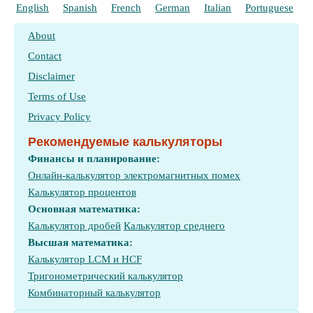
English
Spanish
French
German
Italian
Portuguese
P
About
Contact
Disclaimer
Terms of Use
Privacy Policy
Рекомендуемые калькуляторы
Финансы и планирование:
Онлайн-калькулятор электромагнитных помех
Калькулятор процентов
Основная математика:
Калькулятор дробей
Калькулятор среднего
Высшая математика:
Калькулятор LCM и HCF
Тригонометрический калькулятор
Комбинаторный калькулятор