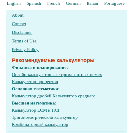
English
Spanish
French
German
Italian
Portuguese
P
About
Contact
Disclaimer
Terms of Use
Privacy Policy
Рекомендуемые калькуляторы
Финансы и планирование:
Онлайн-калькулятор электромагнитных помех
Калькулятор процентов
Основная математика:
Калькулятор дробей
Калькулятор среднего
Высшая математика:
Калькулятор LCM и HCF
Тригонометрический калькулятор
Комбинаторный калькулятор