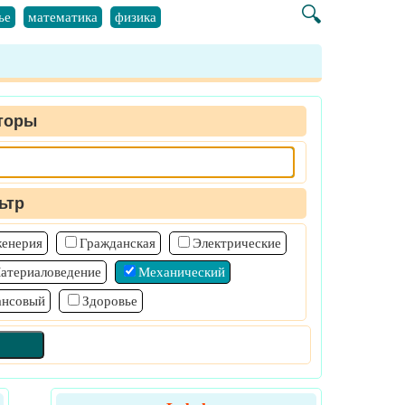
🔍
ье
математика
физика
торы
ьтр
женерия
Гражданская
Электрические
атериаловедение
Механический
ансовый
Здоровье