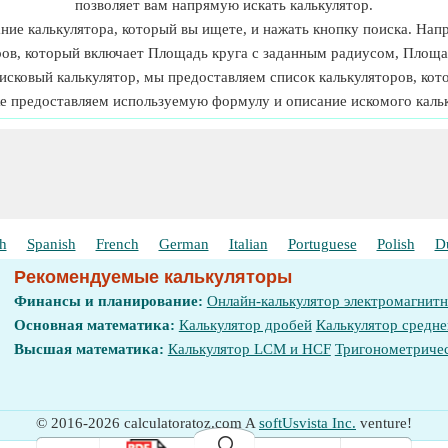
позволяет вам напрямую искать калькулятор.
звание калькулятора, который вы ищете, и нажать кнопку поиска. Н
ров, который включает Площадь круга с заданным радиусом, Площад
оисковый калькулятор, мы предоставляем список калькуляторов, ко
е предоставляем используемую формулу и описание искомого кальк
h
Spanish
French
German
Italian
Portuguese
Polish
D
Рекомендуемые калькуляторы
Финансы и планирование:
Онлайн-калькулятор электромагнит
Основная математика:
Калькулятор дробей
Калькулятор средне
Высшая математика:
Калькулятор LCM и HCF
Тригонометричес
© 2016-2026 calculatoratoz.com A
softUsvista Inc.
venture!