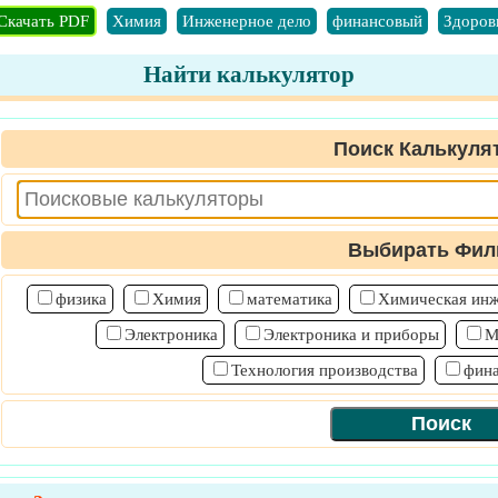
Скачать PDF
Химия
Инженерное дело
финансовый
Здоров
Найти калькулятор
Поиск Калькуля
Выбирать Фил
физика
Химия
математика
Химическая ин
Электроника
Электроника и приборы
М
Технология производства
фин