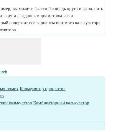
апример, вы можете ввести Площадь круга и выполнить
ь круга с заданным диаметром и т. д.
торый содержит все варианты искомого калькулятора.
улятора.
utch
ных помех
Калькулятор процентов
го
кий калькулятор
Комбинаторный калькулятор