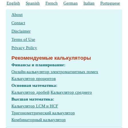
English
Spanish
French
German
Italian
Portuguese
P
About
Contact
Disclaimer
Terms of Use
Privacy Policy
Рекомендуемые калькуляторы
Финансы и планирование:
Онлайн-калькулятор электромагнитных помех
Калькулятор процентов
Основная математика:
Калькулятор дробей
Калькулятор среднего
Высшая математика:
Калькулятор LCM и HCF
Тригонометрический калькулятор
Комбинаторный калькулятор