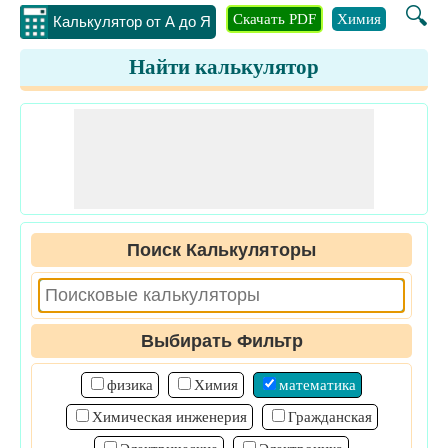
🔍
Скачать PDF
Химия
Инжене
Калькулятор от А до Я
Найти калькулятор
Поиск Калькуляторы
Выбирать Фильтр
физика
Химия
математика
Химическая инженерия
Гражданская