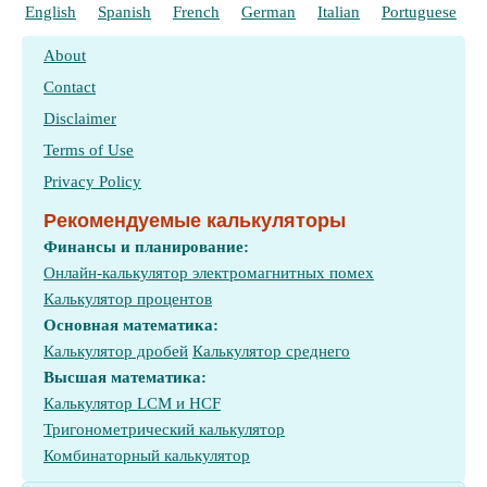
English
Spanish
French
German
Italian
Portuguese
P
About
Contact
Disclaimer
Terms of Use
Privacy Policy
Рекомендуемые калькуляторы
Финансы и планирование:
Онлайн-калькулятор электромагнитных помех
Калькулятор процентов
Основная математика:
Калькулятор дробей
Калькулятор среднего
Высшая математика:
Калькулятор LCM и HCF
Тригонометрический калькулятор
Комбинаторный калькулятор