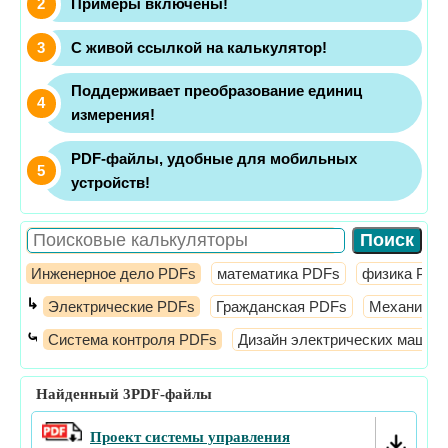
Примеры включены!
С живой ссылкой на калькулятор!
Поддерживает преобразование единиц
измерения!
PDF-файлы, удобные для мобильных
устройств!
Инженерное дело PDFs
математика PDFs
физика PDF
↳
Электрические PDFs
Гражданская PDFs
Механичес
⤿
Система контроля PDFs
Дизайн электрических машин
Найденный
3
PDF-файлы
Проект системы управления