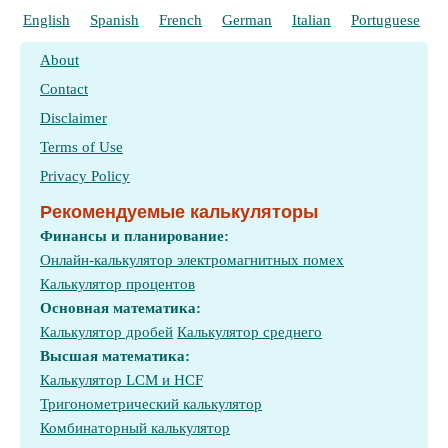
English
Spanish
French
German
Italian
Portuguese
P
About
Contact
Disclaimer
Terms of Use
Privacy Policy
Рекомендуемые калькуляторы
Финансы и планирование:
Онлайн-калькулятор электромагнитных помех
Калькулятор процентов
Основная математика:
Калькулятор дробей
Калькулятор среднего
Высшая математика:
Калькулятор LCM и HCF
Тригонометрический калькулятор
Комбинаторный калькулятор