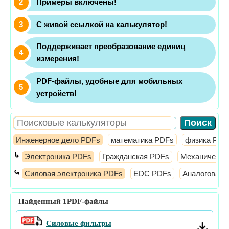
Примеры включены!
С живой ссылкой на калькулятор!
Поддерживает преобразование единиц
измерения!
PDF-файлы, удобные для мобильных
устройств!
Инженерное дело PDFs
математика PDFs
физика PDF
↳
Электроника PDFs
Гражданская PDFs
Механически
⤿
Силовая электроника PDFs
EDC PDFs
Аналоговая 
Найденный
1
PDF-файлы
Силовые фильтры