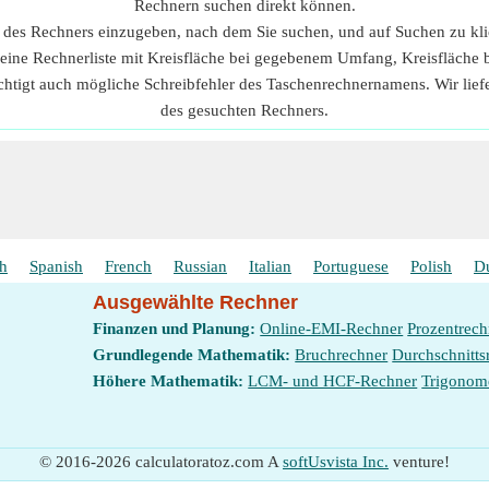
Rechnern suchen direkt können.
n des Rechners einzugeben, nach dem Sie suchen, und auf Suchen zu kl
 eine Rechnerliste mit Kreisfläche bei gegebenem Umfang, Kreisfläch
chtigt auch mögliche Schreibfehler des Taschenrechnernamens. Wir lie
des gesuchten Rechners.
sh
Spanish
French
Russian
Italian
Portuguese
Polish
D
Ausgewählte Rechner
Finanzen und Planung:
Online-EMI-Rechner
Prozentrech
Grundlegende Mathematik:
Bruchrechner
Durchschnitts
Höhere Mathematik:
LCM- und HCF-Rechner
Trigonom
© 2016-2026 calculatoratoz.com A
softUsvista Inc.
venture!