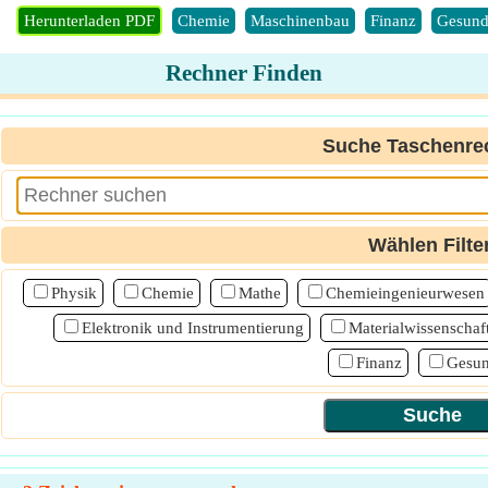
Herunterladen PDF
Chemie
Maschinenbau
Finanz
Gesund
Rechner Finden
Suche Taschenre
Wählen Filte
Physik
Chemie
Mathe
Chemieingenieurwesen
Elektronik und Instrumentierung
Materialwissenschaf
Finanz
Gesun