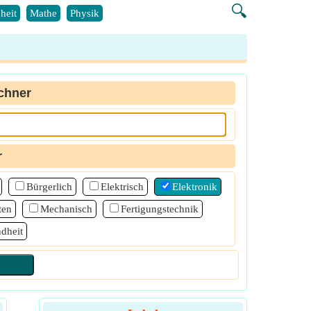
🔍
heit
Mathe
Physik
chner
r
Bürgerlich
Elektrisch
Elektronik
ten
Mechanisch
Fertigungstechnik
dheit