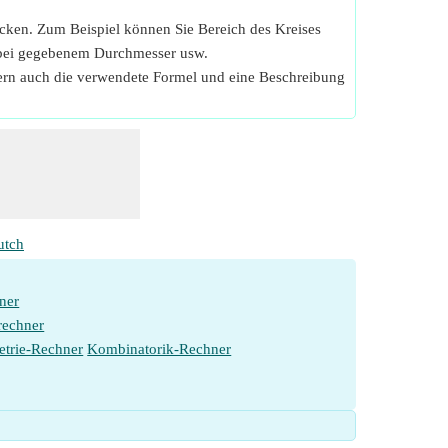
icken. Zum Beispiel können Sie Bereich des Kreises
e bei gegebenem Durchmesser usw.
fern auch die verwendete Formel und eine Beschreibung
utch
ner
rechner
etrie-Rechner
Kombinatorik-Rechner