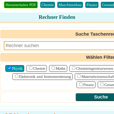
Herunterladen PDF
Chemie
Maschinenbau
Finanz
Gesund
Rechner Finden
Suche Taschenre
Wählen Filte
Physik
Chemie
Mathe
Chemieingenieurwesen
Elektronik und Instrumentierung
Materialwissenschaf
Finanz
Gesun