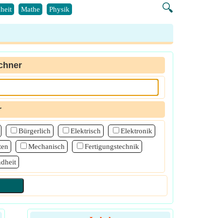
🔍
heit
Mathe
Physik
chner
r
Bürgerlich
Elektrisch
Elektronik
ten
Mechanisch
Fertigungstechnik
dheit