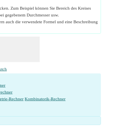
icken. Zum Beispiel können Sie Bereich des Kreises
e bei gegebenem Durchmesser usw.
fern auch die verwendete Formel und eine Beschreibung
utch
ner
rechner
etrie-Rechner
Kombinatorik-Rechner