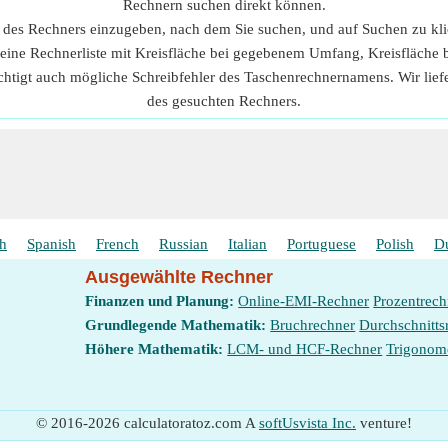
Rechnern suchen direkt können.
n des Rechners einzugeben, nach dem Sie suchen, und auf Suchen zu kl
 eine Rechnerliste mit Kreisfläche bei gegebenem Umfang, Kreisfläch
chtigt auch mögliche Schreibfehler des Taschenrechnernamens. Wir lie
des gesuchten Rechners.
sh
Spanish
French
Russian
Italian
Portuguese
Polish
D
Ausgewählte Rechner
Finanzen und Planung:
Online-EMI-Rechner
Prozentrech
Grundlegende Mathematik:
Bruchrechner
Durchschnitts
Höhere Mathematik:
LCM- und HCF-Rechner
Trigonom
© 2016-2026 calculatoratoz.com A
softUsvista Inc.
venture!