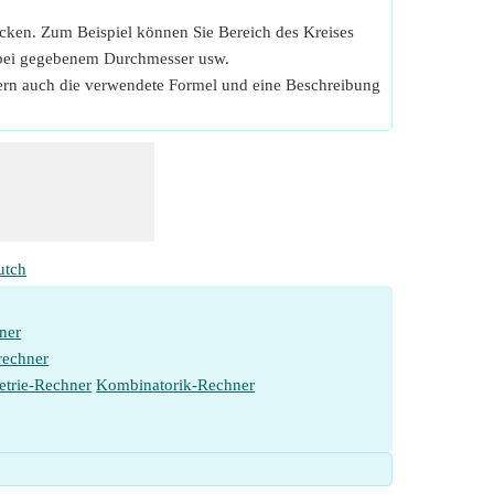
icken. Zum Beispiel können Sie Bereich des Kreises
e bei gegebenem Durchmesser usw.
fern auch die verwendete Formel und eine Beschreibung
utch
ner
rechner
etrie-Rechner
Kombinatorik-Rechner