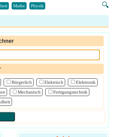
🔍
heit
Mathe
Physik
chner
r
Bürgerlich
Elektrisch
Elektronik
ten
Mechanisch
Fertigungstechnik
dheit