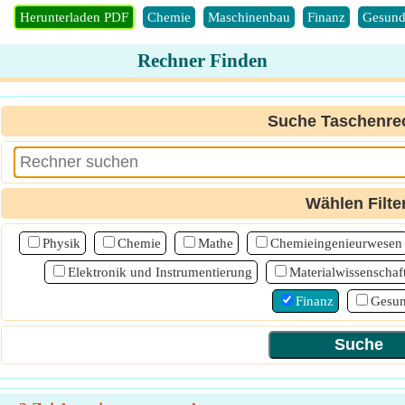
Herunterladen PDF
Chemie
Maschinenbau
Finanz
Gesund
Rechner Finden
Suche Taschenre
Wählen Filte
Physik
Chemie
Mathe
Chemieingenieurwesen
Elektronik und Instrumentierung
Materialwissenschaf
Finanz
Gesun