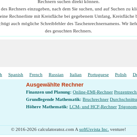
Rechnern suchen direkt können.
n des Rechners einzugeben, nach dem Sie suchen, und auf Suchen zu kl
 eine Rechnerliste mit Kreisfläche bei gegebenem Umfang, Kreisfläch
chtigt auch mögliche Schreibfehler des Taschenrechnernamens. Wir lie
des gesuchten Rechners.
sh
Spanish
French
Russian
Italian
Portuguese
Polish
D
Ausgewählte Rechner
Finanzen und Planung:
Online-EMI-Rechner
Prozentrech
Grundlegende Mathematik:
Bruchrechner
Durchschnitts
Höhere Mathematik:
LCM- und HCF-Rechner
Trigonom
© 2016-2026 calculatoratoz.com A
softUsvista Inc.
venture!