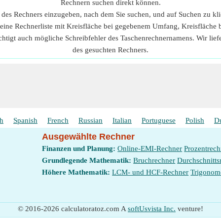
Rechnern suchen direkt können.
n des Rechners einzugeben, nach dem Sie suchen, und auf Suchen zu kl
 eine Rechnerliste mit Kreisfläche bei gegebenem Umfang, Kreisfläch
chtigt auch mögliche Schreibfehler des Taschenrechnernamens. Wir lie
des gesuchten Rechners.
sh
Spanish
French
Russian
Italian
Portuguese
Polish
D
Ausgewählte Rechner
Finanzen und Planung:
Online-EMI-Rechner
Prozentrech
Grundlegende Mathematik:
Bruchrechner
Durchschnitts
Höhere Mathematik:
LCM- und HCF-Rechner
Trigonom
© 2016-2026 calculatoratoz.com A
softUsvista Inc.
venture!