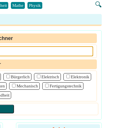
🔍
heit
Mathe
Physik
chner
r
Bürgerlich
Elektrisch
Elektronik
ten
Mechanisch
Fertigungstechnik
dheit