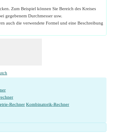
icken. Zum Beispiel können Sie Bereich des Kreises
e bei gegebenem Durchmesser usw.
fern auch die verwendete Formel und eine Beschreibung
utch
ner
rechner
etrie-Rechner
Kombinatorik-Rechner