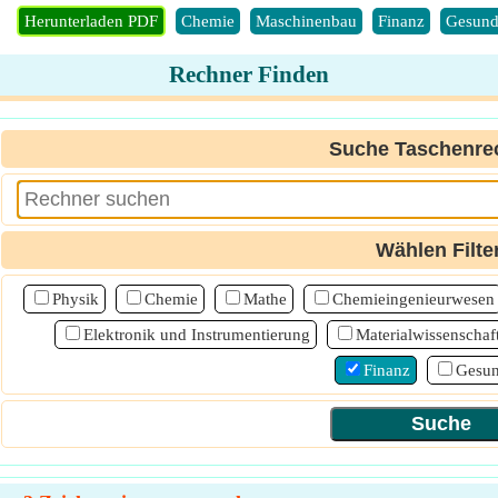
Herunterladen PDF
Chemie
Maschinenbau
Finanz
Gesund
Rechner Finden
Suche Taschenre
Wählen Filte
Physik
Chemie
Mathe
Chemieingenieurwesen
Elektronik und Instrumentierung
Materialwissenschaf
Finanz
Gesun