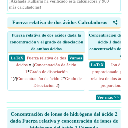
¡Akshada Kulkarni ha verificado esta calculadora y 900+
más calculadoras!
Fuerza relativa de dos ácidos Calculadoras
<
Fuerza relativa de dos ácidos dada la
Concentración de ion
concentración y el grado de disociación
ácido 1 dada Fu
de ambos ácidos
concentración de ion
ácid
​ LaTeX
Fuerza relativa de dos
​ Vamos
ácidos
= (
Concentración de ácido
​ LaTeX
Ion de h
1
*
Grado de disociación
proporcionado por e
1
)/(
Concentración de ácido 2
*
Grado de
relativa de dos ácido
Disociación 2
)
proporcionado 
​Ver más >>
Concentración de iones de hidrógeno del ácido 2
dada Fuerza relativa y concentración de iones de
hidrógeno del ácido 1 Fórmula