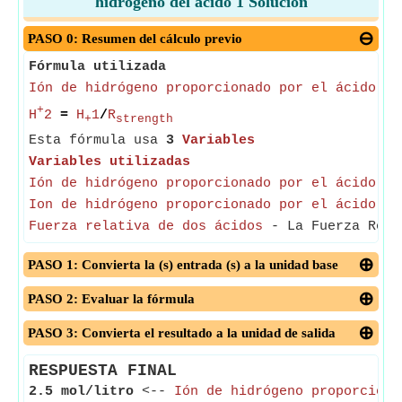
hidrógeno del ácido 1 Solución
PASO 0: Resumen del cálculo previo
Fórmula utilizada
Ión de hidrógeno proporcionado por el ácido 2
+
H
2
=
H
1
/
R
+
strength
Esta fórmula usa
3
Variables
Variables utilizadas
Ión de hidrógeno proporcionado por el ácido 2
Ion de hidrógeno proporcionado por el ácido 1
Fuerza relativa de dos ácidos
- La Fuerza Relat
PASO 1: Convierta la (s) entrada (s) a la unidad base
PASO 2: Evaluar la fórmula
PASO 3: Convierta el resultado a la unidad de salida
RESPUESTA FINAL
2.5 mol/litro
<--
Ión de hidrógeno proporciona