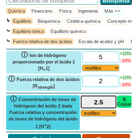
Química
Financiero
Física
Ingenieria
​Más >>
↳
Equilibrio
Bioquímica
Cinética química
Concepto molec
⤿
Equilibrio iónico
Equilibrio químico
⤿
Fuerza relativa de dos ácidos
Escala de acidez y pH
Hid
+10%
ⓘ
Ion de hidrógeno
-10%
proporcionado por el ácido 1
[H
1]
+
+10%
ⓘ
Fuerza relativa de dos ácidos
-10%
[R
]
strength
ⓘ
Concentración de iones de
⎘
Copiar
hidrógeno del ácido 2 dada
Fuerza relativa y concentración
de iones de hidrógeno del ácido
+
1 [H
2]